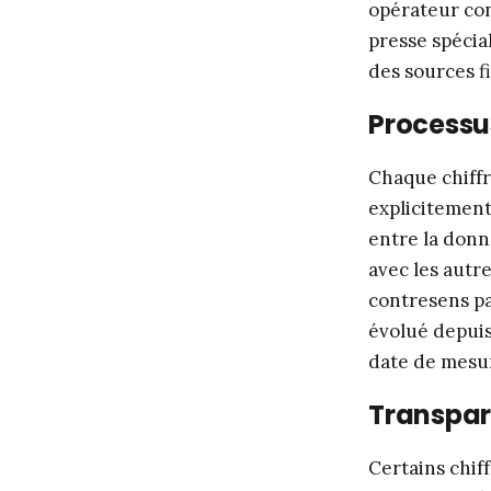
opérateur con
presse spécia
des sources fi
Processus
Chaque chiffr
explicitement
entre la donn
avec les autr
contresens pa
évolué depuis 
date de mesur
Transpar
Certains chif