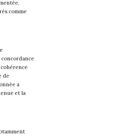
umentée,
dérés comme
ée
 : concordance
, cohérence
e de
donnée a
tenue et la
 notamment