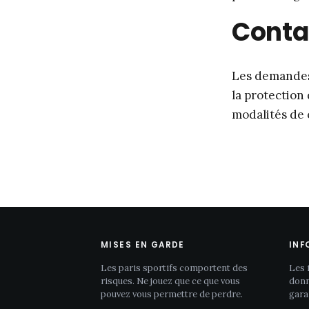
Conta
Les demandes é
la protection
modalités de 
MISES EN GARDE
INF
Les paris sportifs comportent des
Les 
risques. Ne jouez que ce que vous
donn
pouvez vous permettre de perdre.
gara