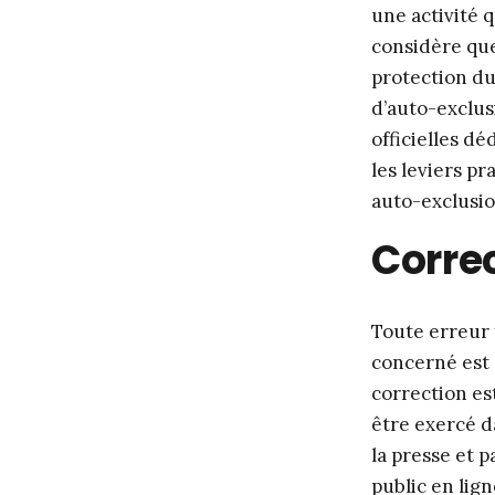
une activité 
considère que
protection du
d’auto-exclusi
officielles dé
les leviers pr
auto-exclusio
Correc
Toute erreur 
concerné est e
correction es
être exercé da
la presse et 
public en lign