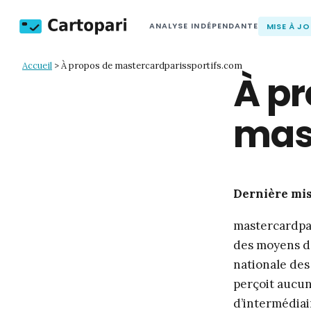
MISE À JO
ANALYSE INDÉPENDANTE
Accueil
>
À propos de mastercardparissportifs.com
À pr
mas
Dernière mise
mastercardpar
des moyens de 
nationale des 
perçoit aucun
d’intermédiai