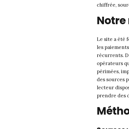
chiffrée, sou
Notre 
Le site a été 
les paiements
récurrents. D’
opérateurs qu
périmées, imp
des sources p
lecteur dispo
prendre des d
Métho