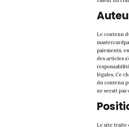
valeur du con
Auteur
Le contenu du 
mastercardpar
paiements, en
des articles 
responsabilit
légales. Ce ch
du contenu pu
ne serait pas 
Posit
Le site trait