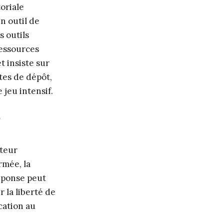
oriale
n outil de
s outils
ressources
t insiste sur
ites de dépôt,
 jeu intensif.
e
cteur
rmée, la
réponse peut
r la liberté de
cation au