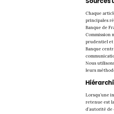
Sources u
Chaque articl
principales ré
Banque de Fra
Commission na
prudentiel et 
Banque centra
communication
Nous utilison
leurs méthodo
Hiérarch
Lorsqu’une in
retenue est l
d’autorité de 