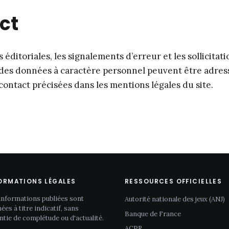
ct
ditoriales, les signalements d’erreur et les sollicitati
 des données à caractère personnel peuvent être adress
contact précisées dans les mentions légales du site.
ORMATIONS LÉGALES
RESSOURCES OFFICIELLES
informations publiées sont
Autorité nationale des jeux (ANJ)
ées à titre indicatif, sans
Banque de France
ntie de complétude ou d'actualité.
ACPR