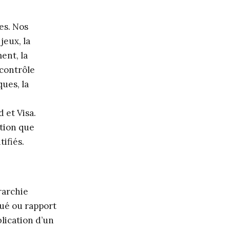
es. Nos
jeux, la
ent, la
 contrôle
ues, la
 et Visa.
ition que
ifiés.
rarchie
qué ou rapport
blication d’un