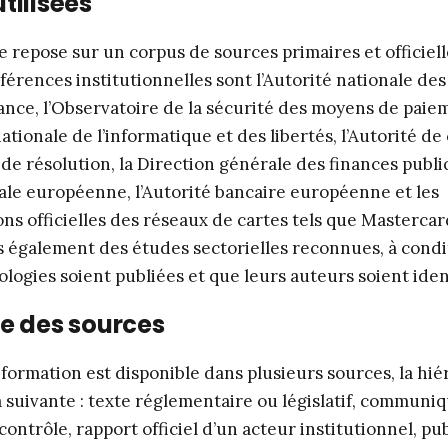
tilisées
e repose sur un corpus de sources primaires et officiell
férences institutionnelles sont l’Autorité nationale des 
nce, l’Observatoire de la sécurité des moyens de paiem
tionale de l’informatique et des libertés, l’Autorité de
de résolution, la Direction générale des finances publiq
le européenne, l’Autorité bancaire européenne et les
s officielles des réseaux de cartes tels que Mastercard
s également des études sectorielles reconnues, à cond
logies soient publiées et que leurs auteurs soient ident
ie des sources
formation est disponible dans plusieurs sources, la hié
a suivante : texte réglementaire ou législatif, communi
contrôle, rapport officiel d’un acteur institutionnel, pu