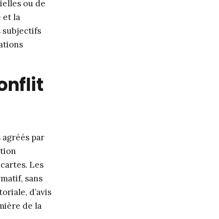
ielles ou de
 et la
 subjectifs
ations
nflit
s agréés par
ation
cartes. Les
rmatif, sans
riale, d’avis
mière de la