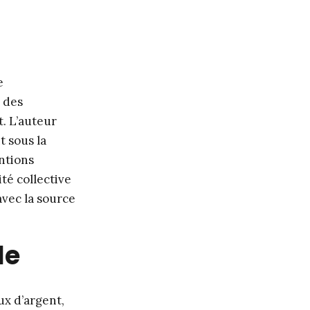
e
 des
t. L’auteur
t sous la
entions
té collective
avec la source
le
ux d’argent,