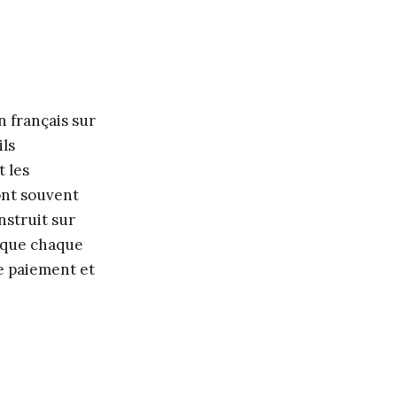
n français sur
ils
t les
ont souvent
nstruit sur
n que chaque
e paiement et